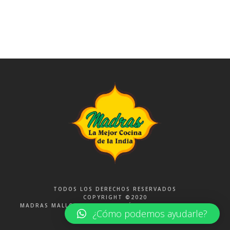
TODOS LOS DERECHOS RESERVADOS
COPYRIGHT ©2020
MADRAS MALLORCA. FOTOGRAFÍA POR
PRISCA LAGUNA
¿Cómo podemos ayudarle?
PHOTOGRAPHER