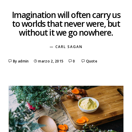
Imagination will often carry us
to worlds that never were, but
without it we go nowhere.
— CARL SAGAN
By admin
marzo 2, 2015
0
Quote