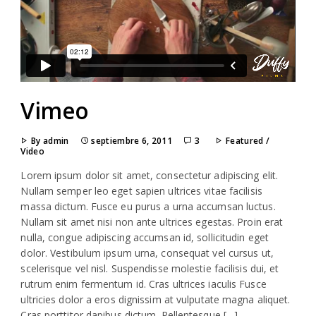
Vimeo
By admin
septiembre 6, 2011
3
Featured
/
Video
Lorem ipsum dolor sit amet, consectetur adipiscing elit.
Nullam semper leo eget sapien ultrices vitae facilisis
massa dictum. Fusce eu purus a urna accumsan luctus.
Nullam sit amet nisi non ante ultrices egestas. Proin erat
nulla, congue adipiscing accumsan id, sollicitudin eget
dolor. Vestibulum ipsum urna, consequat vel cursus ut,
scelerisque vel nisl. Suspendisse molestie facilisis dui, et
rutrum enim fermentum id. Cras ultrices iaculis Fusce
ultricies dolor a eros dignissim at vulputate magna aliquet.
Cras porttitor dapibus dictum. Pellentesque […]